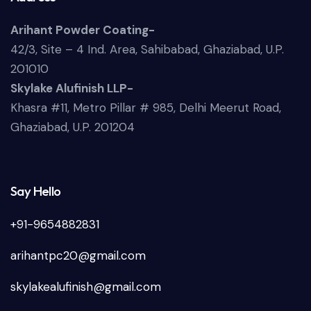
Arihant Powder Coating-
42/3, Site – 4 Ind. Area, Sahibabad, Ghaziabad, U.P.
201010
Skylake Alufinish LLP-
Khasra #11, Metro Pillar # 985, Delhi Meerut Road,
Ghaziabad, U.P. 201204
Say Hello
+91-9654882831
arihantpc20@gmail.com
skylakealufinish@gmail.com